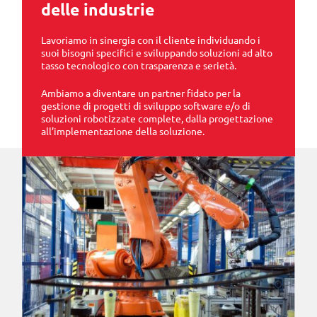
delle industrie
Lavoriamo in sinergia con il cliente individuando i
suoi bisogni specifici e sviluppando soluzioni ad alto
tasso tecnologico con trasparenza e serietà.
Ambiamo a diventare un partner fidato per la
gestione di progetti di sviluppo software e/o di
soluzioni robotizzate complete, dalla progettazione
all’implementazione della soluzione.