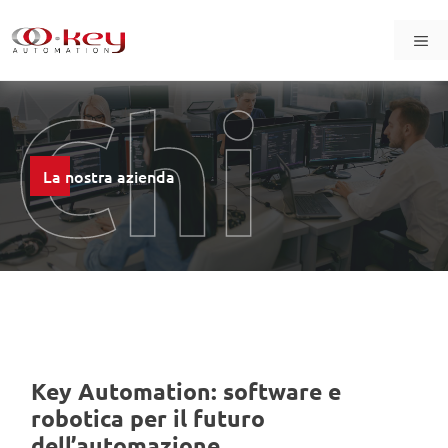
Skip
to
Me
content
Chi
La nostra azienda
siam
Key Automation: software e
robotica per il futuro
dell’automazione